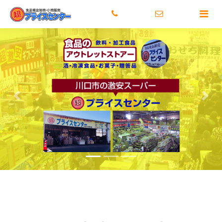
トップ
激安のヒミツ
店舗情報
メディア情報
正社
前へ
次へ