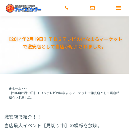
トップ
激安のヒミツ
店舗情報
メディア情報
正社
【2014年2月19日】ＴＢＳテレビのはなまるマーケット
で激安店として当店が紹介されました。
ホーム
>
>>
【2014年2月19日】ＴＢＳテレビのはなまるマーケットで激安店として当店が
紹介されました。
激安店で紹介！！
当店最大イベント【見切り市】の模様を放映。