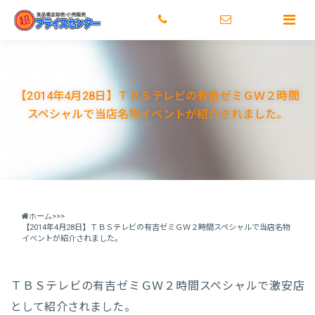
トップ
激安のヒミツ
店舗情報
メディア情報
正社
【2014年4月28日】ＴＢＳテレビの有吉ゼミＧＷ２時間
スペシャルで当店名物イベントが紹介されました。
ホーム
>
>>
【2014年4月28日】ＴＢＳテレビの有吉ゼミＧＷ２時間スペシャルで当店名物
イベントが紹介されました。
ＴＢＳテレビの有吉ゼミＧＷ２時間スペシャルで激安店
として紹介されました。