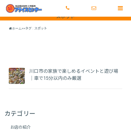
トップ
激安のヒミツ
店舗情報
メディア情報
正社
スポット
ホーム
>>
タグ : スポット
川口市の家族で楽しめるイベントと遊び場
｜車で15分以内のみ厳選
カテゴリー
お店の紹介